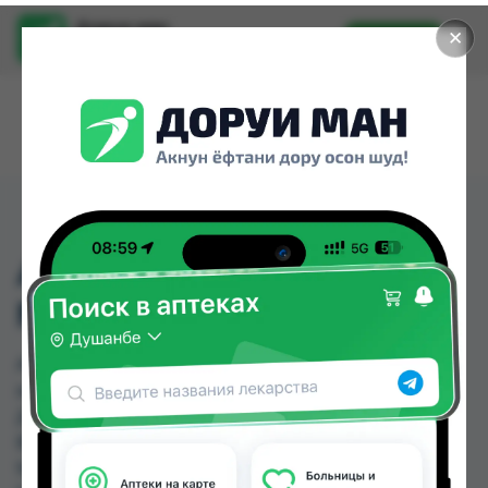
Доруи ман
✕
Установить
Найти лекарства стало еще легче.
АНАЛЬГИН АМП РОС
№10
АНАЛЬГИН АМП РОС №10 можно купить или
заказать в аптеках, Саховати Истаравшан, GS
Дорухона, Абубакри Карим, Авиценна, АЗИЗ
ВАКО , Алишер-К, Амирӣ по цене от 0.80 TJS до
9.60 TJS в Душанбе и других городах