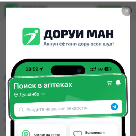
Доруи ман
✕
Установить
Найти лекарства стало еще легче.
ARIEL LS РОЗА 450 KG
ARIEL LS РОЗА 450 KG можно купить или
заказать в аптеках, Дору Фарм №2, Дору Фарм
№20, Дору Фарм №6, Нишон №1, Нишон №3,
Эколайф по цене от 20.00 TJS до 187.00 TJS в
Душанбе и других городах Таджикистана
Цена: от
20.00 TJS