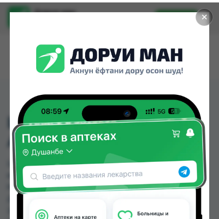
Доруи ман
✕
Установить
Найти лекарства стало еще легче.
ЦЕЛЯРОН 1000МГ/4МЛ
АМП №5
ЦЕЛЯРОН 1000МГ/4МЛ АМП №5 можно купить
или заказать в аптеках, Аслфарм №1, Аслфарм
№4, Дорухона Бародарон, Дорухона Худоёр,
Дорухонаи "Гулчехр" по цене от 40.80 TJS до
203.00 TJS в Душанбе и других городах