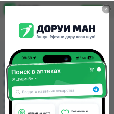
Доруи ман
✕
Установить
Найти лекарства стало еще легче.
АНТИПЕРСПИРАНТ
ЖЕМЧУЖЕНАЯ
КРАСОТА 50МЛ
АНТИПЕРСПИРАНТ ЖЕМЧУЖЕНАЯ КРАСОТА
50МЛ можно купить или заказать в аптеках,
Нишон №1 по цене от 29.00 TJS в Душанбе и
других городах Таджикистана